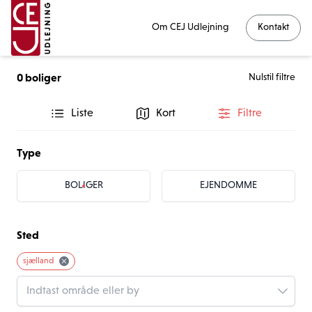
Om CEJ Udlejning
Kontakt
0
boliger
Nulstil filtre
Liste
Kort
Filtre
Type
BOLIGER
EJENDOMME
Sted
sjælland